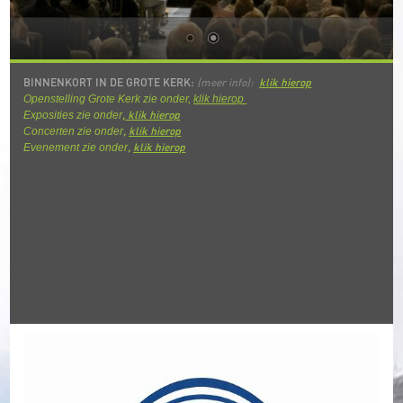
BINNENKORT IN DE GROTE KERK:
(meer info):
klik hierop
Openstelling Grote Kerk zie onder,
klik hierop
,
k
lik hierop
Exposities zie onder
,
klik hierop
Concerten zie onder
,
klik hierop
Evenement zie onder