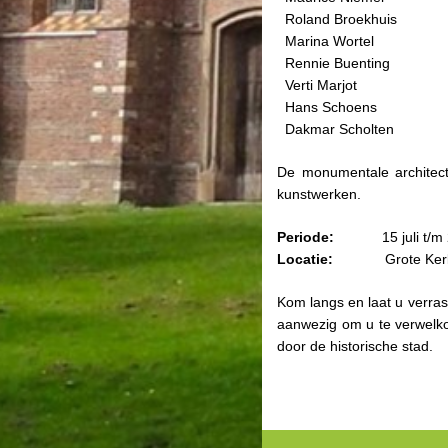
Roland Broekhuis
Marina Wortel
Rennie Buenting
Verti Marjot
Hans Schoens
Dakmar Scholten
De monumentale architect
kunstwerken.
Periode:
15 juli t/m 23 
Locatie:
Grote Kerk, D
Kom langs en laat u verras
aanwezig om u te verwelko
door de historische stad.