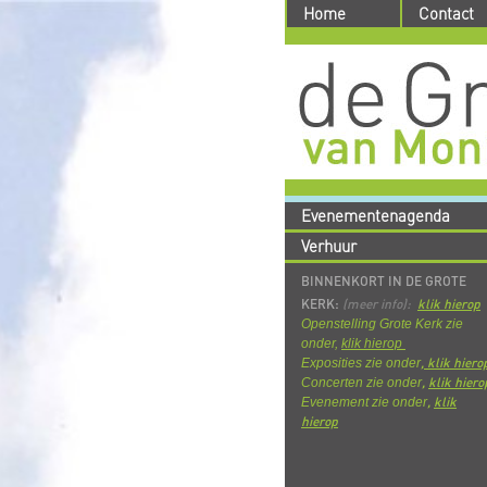
Home
Contact
Evenementenagenda
Verhuur
BINNENKORT IN DE GROTE
KERK:
(meer info):
klik hierop
Openstelling Grote Kerk zie
onder,
klik hierop
,
k
lik hiero
Exposities zie onder
,
klik hiero
Concerten zie onder
,
klik
Evenement zie onder
hierop